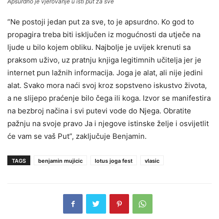
Apsurdno je vjerovanje u isti put za sve
“Ne postoji jedan put za sve, to je apsurdno. Ko god to
propagira treba biti isključen iz mogućnosti da utječe na
ljude u bilo kojem obliku. Najbolje je uvijek krenuti sa
praksom uživo, uz pratnju knjiga legitimnih učitelja jer je
internet pun lažnih informacija. Joga je alat, ali nije jedini
alat. Svako mora naći svoj kroz sopstveno iskustvo života,
a ne slijepo praćenje bilo čega ili koga. Izvor se manifestira
na bezbroj načina i svi putevi vode do Njega. Obratite
pažnju na svoje pravo Ja i njegove istinske želje i osvijetlit
će vam se vaš Put”, zaključuje Benjamin.
TAGS
benjamin mujicic
lotus joga fest
vlasic