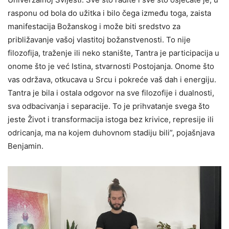
rasponu od bola do užitka i bilo čega između toga, zaista
manifestacija Božanskog i može biti sredstvo za
približavanje vašoj vlastitoj božanstvenosti. To nije
filozofija, traženje ili neko stanište, Tantra je participacija u
onome što je već Istina, stvarnosti Postojanja. Onome što
vas održava, otkucava u Srcu i pokreće vaš dah i energiju.
Tantra je bila i ostala odgovor na sve filozofije i dualnosti,
sva odbacivanja i separacije. To je prihvatanje svega što
jeste Život i transformacija istoga bez krivice, represije ili
odricanja, ma na kojem duhovnom stadiju bili”, pojašnjava
Benjamin.