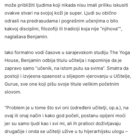
može približiti ljudima koji nikada nisu imali priliku iskusiti
ovakve stvari na svojoj koži je super. Ljudi su obično
odrasli na predrasudama i pogrešnim učenjima o bilo
kakvoj disciplini, filozofiji ili tradiciji koja nije “njihova””,
naglašava Benjamin.
Iako formalno vodi časove u sarajevskom studiju The Yoga
House, Benjamin odbija titulu učitelja i napominje da je
zapravo samo “učenik, na istom putu sa svima”. Smatra da
postoji i izvjesna opasnost u slijepom vjerovanju u Učitelje,
Gurue, sve one koji pišu svoje titule velikim početnim
slovom.
“Problem je u tome što svi oni (određeni učitelji, op.a.), na
ovaj ili onaj način i kako god počeli, postanu opijeni moći
jer su samo ljudi kao i svi mi, ali ih pratioci doživljavaju
drugačije i onda se učitelji užive u tu hijerarhijsku ulogu –