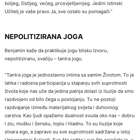
boljeg, čistijeg, većeg, prosvjetljenijeg. Jedini istinski
Učitelj je vaše pravo Ja, sve ostalo su pomagači.”
NEPOLITIZIRANA JOGA
Benjamin kaže da praktikuje jogu blisku Izvoru,
nepolitiziranu, svačiju – tantra jogu.
“Tantra joga je jednostavno intima sa samim Životom. To je
lahka i radosna participacija u stapanju svih suprotnosti
života koje nas uče da jedina patnja dolazi iz iluzije da smo
razdvojeni od bilo čega u postojanju. Tu ne postoji
razdvajanje između materijalnog svijeta i duhovnog
carstva. Kao ljudi opažamo dualnost svuda oko nas – dobru
i zlu, mušku i žensku, toplu i hladnu. To su iluzije koje
stvara ego, a zapravo su sve suprotnosti sadržane u istoj
Univerzalnoj Svijesti. Sve što radite i sve što osjećate je, u