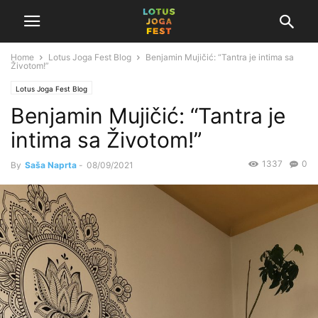
Home
Lotus Joga Fest Blog
Benjamin Mujičić: “Tantra je intima sa
Životom!”
Lotus Joga Fest Blog
Benjamin Mujičić: “Tantra je
intima sa Životom!”
1337
0
By
Saša Naprta
-
08/09/2021