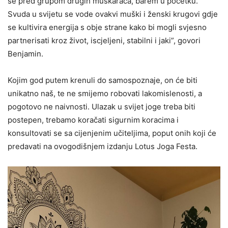
se pred grupom drugih muškaraca, barem u početku.
Svuda u svijetu se vode ovakvi muški i ženski krugovi gdje
se kultivira energija s obje strane kako bi mogli svjesno
partnerisati kroz život, iscjeljeni, stabilni i jaki”, govori
Benjamin.
Kojim god putem krenuli do samospoznaje, on će biti
unikatno naš, te ne smijemo robovati lakomislenosti, a
pogotovo ne naivnosti. Ulazak u svijet joge treba biti
postepen, trebamo koračati sigurnim koracima i
konsultovati se sa cijenjenim učiteljima, poput onih koji će
predavati na ovogodišnjem izdanju Lotus Joga Festa.