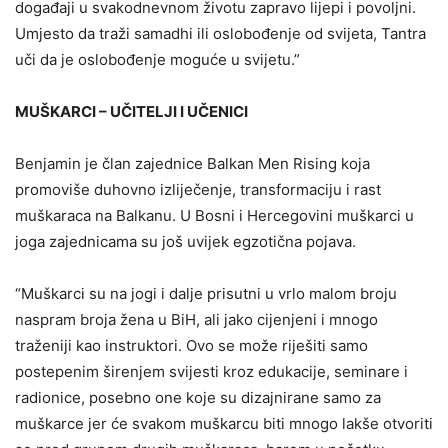
događaji u svakodnevnom životu zapravo lijepi i povoljni.
Umjesto da traži samadhi ili oslobođenje od svijeta, Tantra
uči da je oslobođenje moguće u svijetu.”
MUŠKARCI – UČITELJI I UČENICI
Benjamin je član zajednice Balkan Men Rising koja
promoviše duhovno izliječenje, transformaciju i rast
muškaraca na Balkanu. U Bosni i Hercegovini muškarci u
joga zajednicama su još uvijek egzotična pojava.
“Muškarci su na jogi i dalje prisutni u vrlo malom broju
naspram broja žena u BiH, ali jako cijenjeni i mnogo
traženiji kao instruktori. Ovo se može riješiti samo
postepenim širenjem svijesti kroz edukacije, seminare i
radionice, posebno one koje su dizajnirane samo za
muškarce jer će svakom muškarcu biti mnogo lakše otvoriti